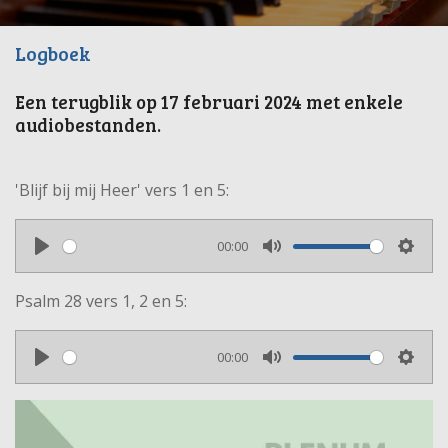
Logboek
Een terugblik op 17 februari 2024 met enkele
audiobestanden.
'Blijf bij mij Heer' vers 1 en 5:
00:00
P
M
S
l
u
e
Psalm 28 vers 1, 2 en 5:
a
t
t
y
e
t
00:00
i
P
M
S
n
l
u
e
g
a
t
t